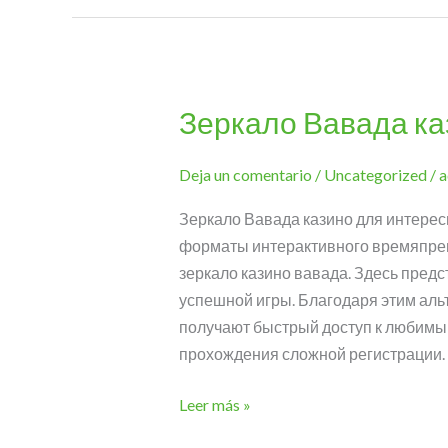
Зеркало Вавада каз
Зеркало
Вавада
казино
Deja un comentario
/
Uncategorized
/
a
для
Зеркало Вавада казино для интересн
игры
форматы интерактивного времяпреп
в
зеркало казино вавада. Здесь пред
2026
успешной игры. Благодаря этим аль
году
получают быстрый доступ к любимым
прохождения сложной регистрации.
Leer más »