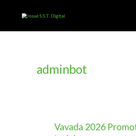
Ir
al
contenido
adminbot
Vavada 2026 Promot
Vavada
2026