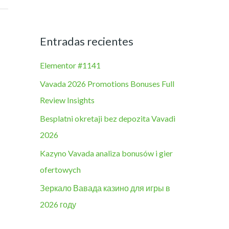
s
c
a
Entradas recientes
r
Elementor #1141
p
Vavada 2026 Promotions Bonuses Full
o
Review Insights
r
Besplatni okretaji bez depozita Vavadi
:
2026
Kazyno Vavada analiza bonusów i gier
ofertowych
Зеркало Вавада казино для игры в
2026 году