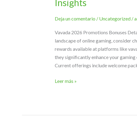
Insights
Promotions
Bonuses
Deja un comentario
/
Uncategorized
/
a
Full
Review
Vavada 2026 Promotions Bonuses Detaile
Insights
landscape of online gaming, consider c
rewards available at platforms like vavad
they significantly enhance your gaming 
Current offerings include welcome pack
Leer más »