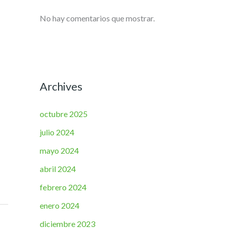
No hay comentarios que mostrar.
Archives
octubre 2025
julio 2024
mayo 2024
abril 2024
febrero 2024
enero 2024
diciembre 2023