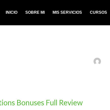
INICIO
SOBRE MI
MIS SERVICIOS
CURSOS
ions Bonuses Full Review