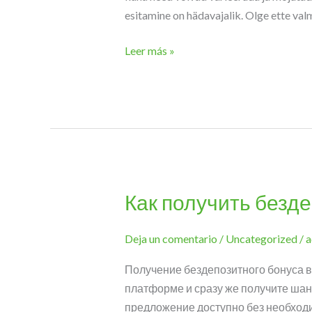
esitamine on hädavajalik. Olge ette val
Leer más »
Как получить безде
Как
получить
бездепозитный
Deja un comentario
/
Uncategorized
/
a
бонус
Получение бездепозитного бонуса в
в
платформе и сразу же получите шан
казино
предложение доступно без необходи