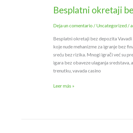
Besplatni okretaji b
Besplatni
okretaji
bez
Deja un comentario
/
Uncategorized
/
a
depozita
Besplatni okretaji bez depozita Vavadi
Vavadi
koje nude mehanizme za igranje bez fin
2026
sreću bez rizika. Mnogi igrači već su p
igara bez obaveze ulaganja sredstava, 
trenutku, vavada casino
Leer más »