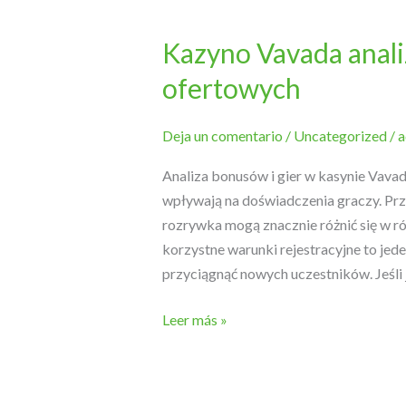
Kazyno Vavada anali
Kazyno
Vavada
ofertowych
analiza
bonusów
Deja un comentario
/
Uncategorized
/
a
i
gier
Analiza bonusów i gier w kasynie Vavad
ofertowych
wpływają na doświadczenia graczy. Prz
rozrywka mogą znacznie różnić się w ró
korzystne warunki rejestracyjne to jed
przyciągnąć nowych uczestników. Jeśli 
Leer más »