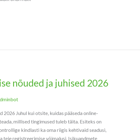
ise nõuded ja juhised 2026
dminbot
d 2026 Juhul kui otsite, kuidas pääseda online-
 teada, millised tingimused tuleb täita. Esiteks on
ntrollige kindlasti ka oma riigis kehtivaid seadusi,
a teie registreerimise võimalusi. Isikuandmete